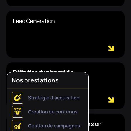
Lead Generation
Définition du plan média
Nos prestations
Stratégie d'acquisition
Création de contenus
CRO : optimisation de la conversion
Gestion de campagnes