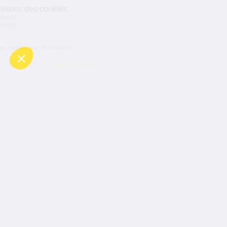
Se donner les moyens de
bien
mesurer
Toute entreprise qui a des enjeux de
performances en ligne se doit de mesurer
précisément les retombées des actions
webmarketing. C'est encore plus vrai pour celles
qui dépensent des budgets parfois conséquents