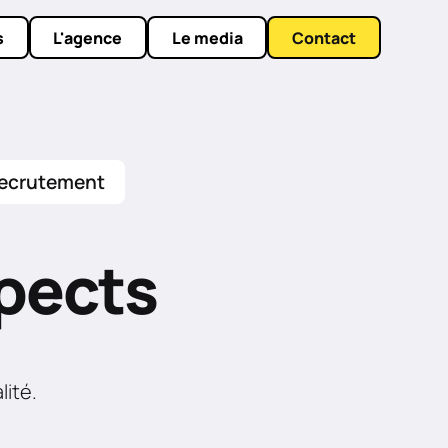
s
L'agence
Le media
Contact
ecrutement
pects
lité.