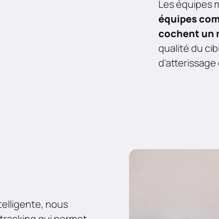
Les équipes 
équipes com
cochent un
qualité du ci
d'atterissage
telligente, nous
tracking qui permet