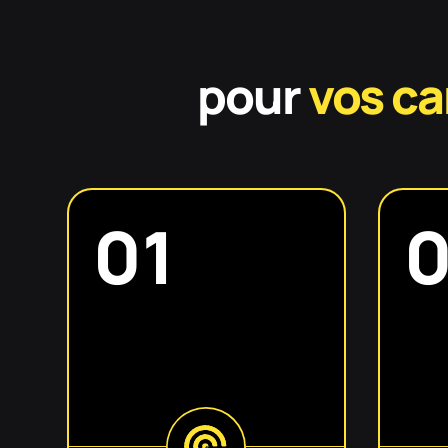
pour
vos c
01