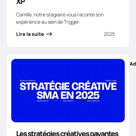
XP
Camille, notre stagiaire vous raconte son
expérience au sein de Trigger.
Lire la suite
2025
Ad
Les stratégies créatives payantes