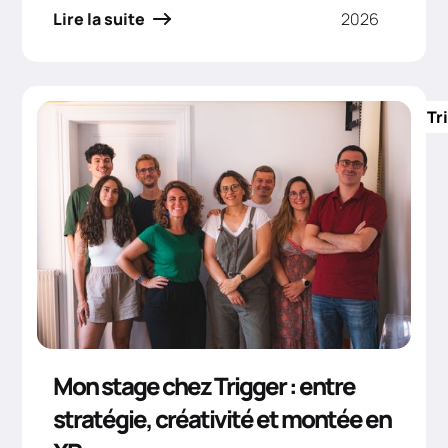
Lire la suite
2026
Tr
Mon stage chez Trigger : entre
stratégie, créativité et montée en