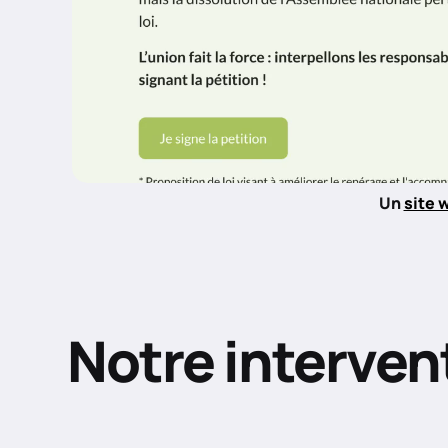
Un
site 
Notre interven