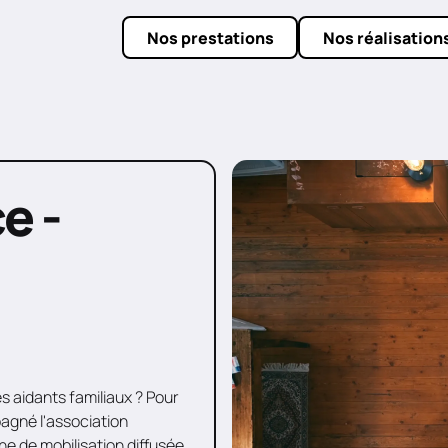
Nos prestations
Nos réalisation
e -
s aidants familiaux ? Pour
agné l'association
e de mobilisation diffusée